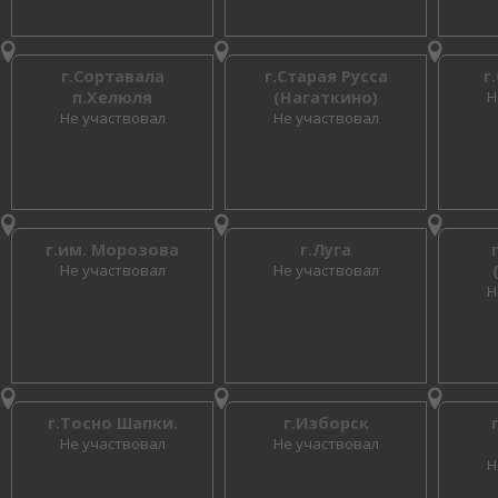
г.Сортавала
г.Старая Русса
г
п.Хелюля
(Нагаткино)
Н
Не участвовал
Не участвовал
г.им. Морозова
г.Луга
Не участвовал
Не участвовал
Н
г.Тосно Шапки.
г.Изборск
Не участвовал
Не участвовал
Н