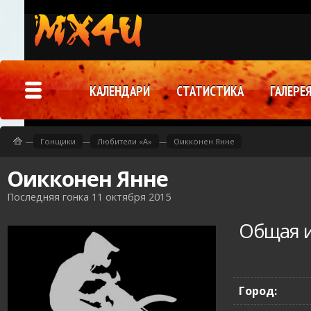
КАЛЕНДАРИ
СТАТИСТИКА
ГАЛЕРЕ
—
Гонщики
—
Любители «A»
—
Оикконен Янне
Оикконен Янне
Последняя гонка 11 октября 2015
Общая 
Город: