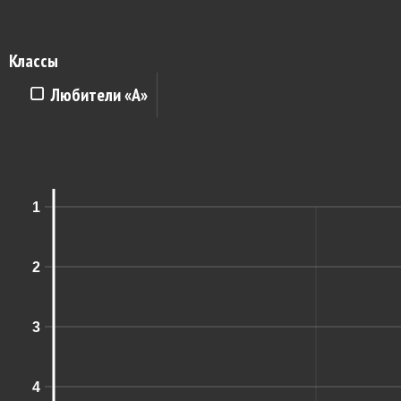
Классы
Любители «A»
1
2
3
4