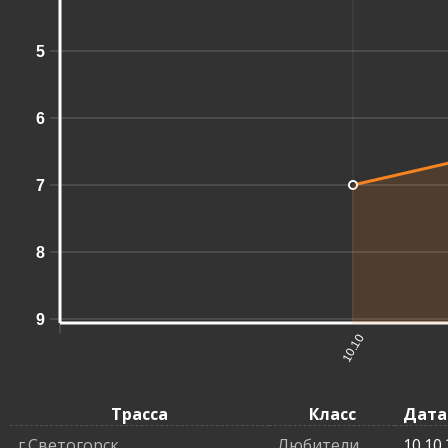
5
6
7
8
9
10.10
Трасса
Класс
Дата
г.Светогорск
Любители
10.10