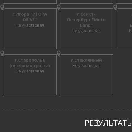
г.Игора "ИГОРА
г.Санкт-
DRIVE"
Петербург "Moto
Не участвовал
Land"
Не участвовал
Н
г.Старополье
г.Стеклянный
(песчаная трасса)
Не участвовал
Не участвовал
РЕЗУЛЬТАТЫ