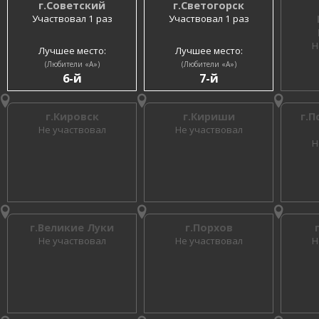
г.Советский
г.Светогорск
Участвовал 1 раз
Участвовал 1 раз
Н
Лучшее место:
Лучшее место:
(Любители «A»)
(Любители «A»)
6-й
7-й
г.Кировск
г.Кириши
г.П
Не участвовал
Не участвовал
Н
г.Великие Луки
г.Порхов
Не участвовал
Не участвовал
Н