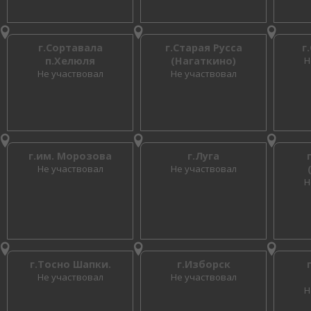
г.Сортавала
г.Старая Русса
г
п.Хелюля
(Нагаткино)
Н
Не участвовал
Не участвовал
г.им. Морозова
г.Луга
Не участвовал
Не участвовал
Н
г.Тосно Шапки.
г.Изборск
Не участвовал
Не участвовал
Н