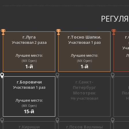
РЕГУЛ
г.Луга
г.Тосно Шапки.
г
Участвовал 2 раза
Участвовал 1 раз
Уча
Лучшее место:
Лучшее место:
Л
(MX Open)
(MX Open)
1-й
1-й
г.Боровичи
г.Санкт-
Участвовал 1 раз
Петербург
Мототрек
По
Не участвовал
Н
Лучшее место:
(MX Open)
15-й
г.Кириши
г.Псков Ваулины