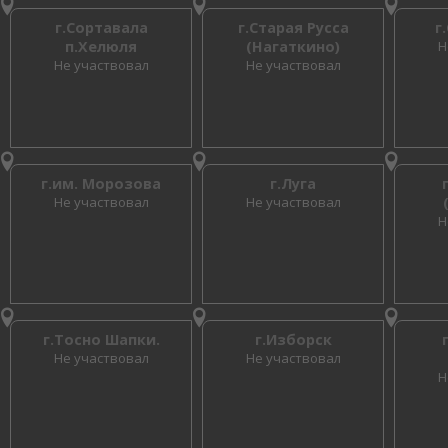
г.Сортавала
г.Старая Русса
г
п.Хелюля
(Нагаткино)
Н
Не участвовал
Не участвовал
г.им. Морозова
г.Луга
Не участвовал
Не участвовал
Н
г.Тосно Шапки.
г.Изборск
Не участвовал
Не участвовал
Н