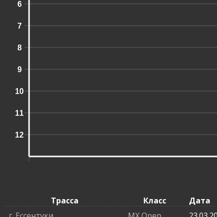
6
7
8
9
10
11
12
Трасса
Класс
Дата
г. Ессентуки
MX Open
23.03.2