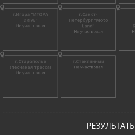
г.Игора "ИГОРА
г.Санкт-
DRIVE"
Петербург "Moto
Не участвовал
Land"
Не участвовал
Н
г.Старополье
г.Стеклянный
(песчаная трасса)
Не участвовал
Не участвовал
РЕЗУЛЬТАТЫ