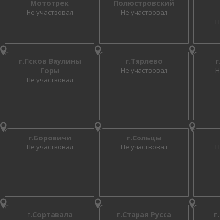
Мототрек
Полюстровский
Не участвовал
Не участвовал
Н
г.Псков Ваулины
г.Тярлево
г
Горы
Не участвовал
Н
Не участвовал
г.Боровичи
г.Сольцы
Не участвовал
Не участвовал
Н
г.Сортавала
г.Старая Русса
г