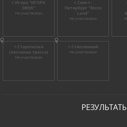
г.Игора "ИГОРА
г.Санкт-
DRIVE"
Петербург "Moto
Не участвовал
Land"
Не участвовал
Н
г.Старополье
г.Стеклянный
(песчаная трасса)
Не участвовал
Не участвовал
РЕЗУЛЬТАТЫ