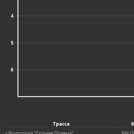
4
5
6
Трасса
К
г.Волгоград "Горная Поляна"
MX O