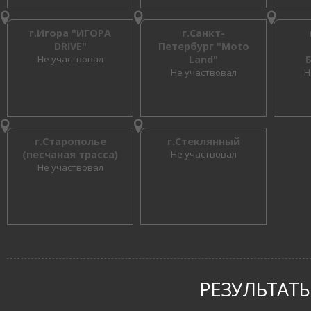
г.Игора "ИГОРА
г.Санкт-
DRIVE"
Петербург "Moto
Не участвовал
Land"
Не участвовал
Н
г.Старополье
г.Стеклянный
(песчаная трасса)
Не участвовал
Не участвовал
РЕЗУЛЬТАТЫ