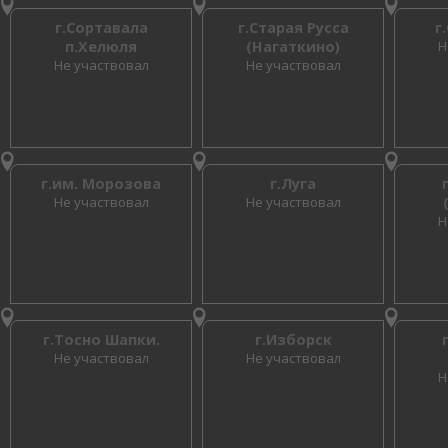
г.Сортавала
г.Старая Русса
г
п.Хелюля
(Нагаткино)
Н
Не участвовал
Не участвовал
г.им. Морозова
г.Луга
Не участвовал
Не участвовал
Н
г.Тосно Шапки.
г.Изборск
Не участвовал
Не участвовал
Н