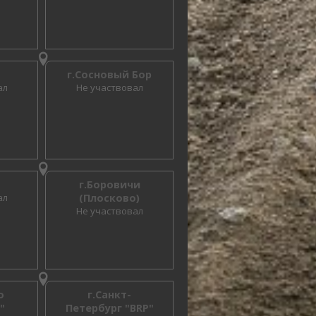
г.Сосновый Бор
ал
Не участвовал
г.Боровичи
ал
(Плосково)
Не участвовал
о
г.Санкт-
"
Петербург "BRP"