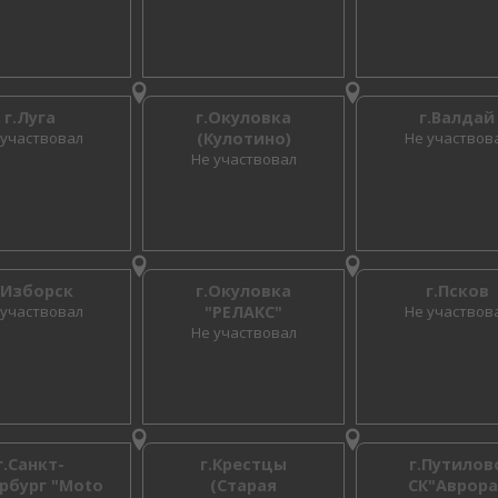
г.Луга
г.Окуловка
г.Валдай
 участвовал
(Кулотино)
Не участвов
Не участвовал
.Изборск
г.Окуловка
г.Псков
 участвовал
"РЕЛАКС"
Не участвов
Не участвовал
г.Санкт-
г.Крестцы
г.Путилов
рбург "Moto
(Старая
СК"Аврора