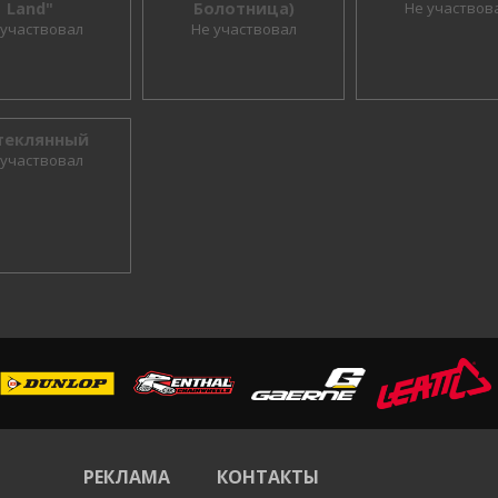
Land"
Болотница)
Не участвов
 участвовал
Не участвовал
Стеклянный
 участвовал
РЕКЛАМА
КОНТАКТЫ