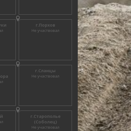
уки
г.Порхов
ал
Не участвовал
г.Сланцы
гора
Не участвовал
ал
ий
г.Старополье
ал
(Соболец)
Не участвовал