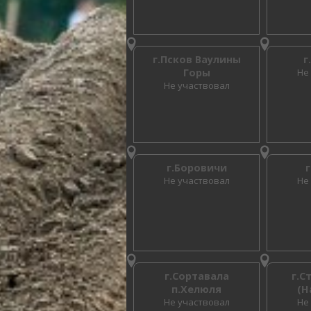
г.Псков Ваулины
г
Горы
Не
Не участвовал
г.Боровичи
Не участвовал
Не
г.Сортавала
г.С
п.Хелюля
(Н
Не участвовал
Не