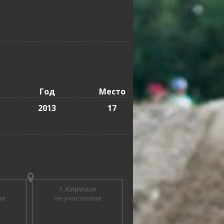
Год
Место
2013
17
к
г.Кириши
ал
Не участвовал