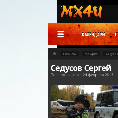
КАЛЕНДАРИ
С
—
Гонщики
—
MX Open
—
Седусов
Седусов Сергей
Последняя гонка 24 февраля 2013