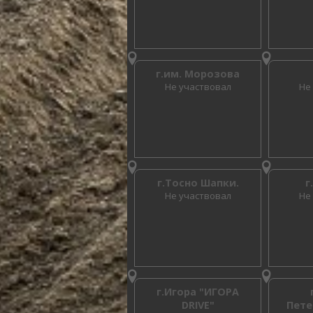
г.им. Морозова
Не участвовал
Не
г.Тосно Шапки.
г
Не участвовал
Не
г.Игора "ИГОРА
DRIVE"
Пете