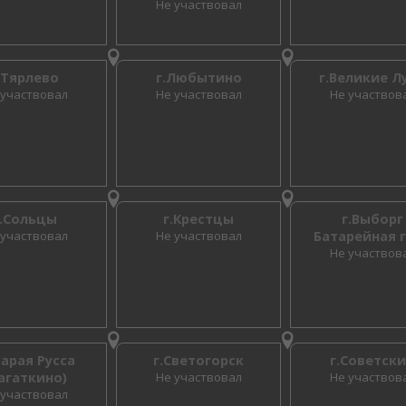
Не участвовал
.Тярлево
г.Любытино
г.Великие Л
 участвовал
Не участвовал
Не участвов
г.Сольцы
г.Крестцы
г.Выборг
 участвовал
Не участвовал
Батарейная 
Не участвов
тарая Русса
г.Светогорск
г.Советск
агаткино)
Не участвовал
Не участвов
 участвовал