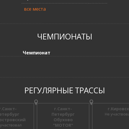
все места
ЧЕМПИОНАТЫ
Чемпионат
РЕГУЛЯРНЫЕ ТРАССЫ
г.Санкт-
г.Санкт-
г.Кировс
етербург
Петербург
Не участвов
юстровский
Обухово
 участвовал
"MOTOR"