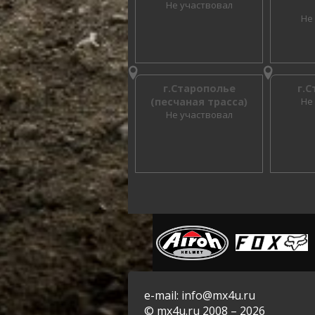
Не участвовал
Не
г.Старополье
г.
(песчаная трасса)
Не
Не участвовал
e-mail: info@mx4u.ru
© mx4u.ru 2008 – 2026