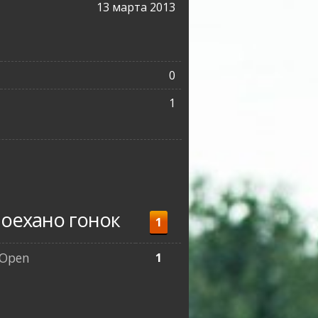
13 марта 2013
0
1
оехано гонок
1
Open
1