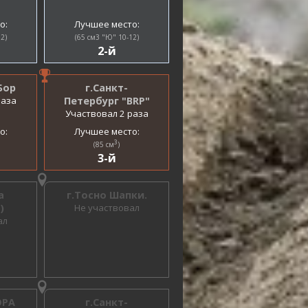
о:
Лучшее место:
2)
(65 см3 "Ю" 10-12)
2-й
Бор
г.Санкт-
раза
Петербург "BRP"
Участвовал 2 раза
о:
Лучшее место:
3
(85 см
)
3-й
а
г.Тосно Шапки.
)
Не участвовал
ал
ОРА
г.Санкт-