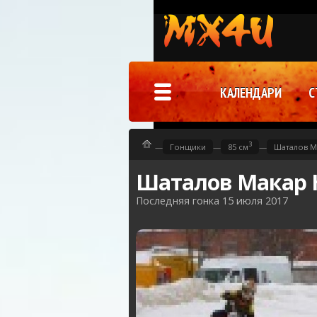
КАЛЕНДАРИ
С
3
—
Гонщики
—
85 см
—
Шаталов М
Шаталов Макар 
Последняя гонка 15 июля 2017