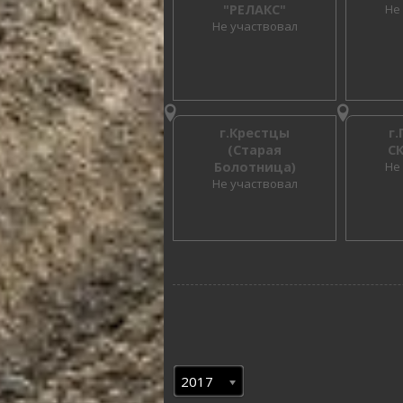
"РЕЛАКС"
Не
Не участвовал
г.Крестцы
г
(Старая
С
Болотница)
Не
Не участвовал
2017