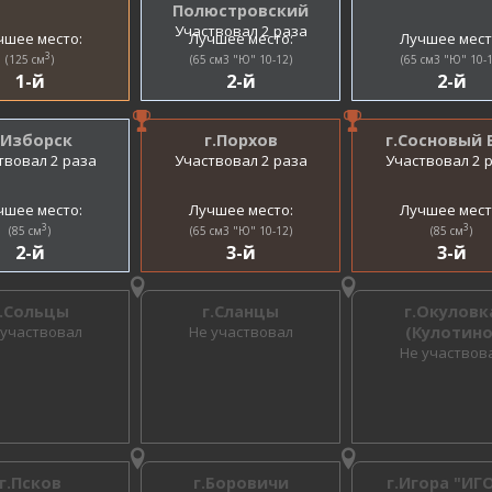
Полюстровский
Участвовал 2 раза
чшее место:
Лучшее место:
Лучшее мест
3
(125 см
)
(65 см3 "Ю" 10-12)
(65 см3 "Ю" 10-1
1-й
2-й
2-й
.Изборск
г.Порхов
г.Сосновый 
твовал 2 раза
Участвовал 2 раза
Участвовал 2 
чшее место:
Лучшее место:
Лучшее мест
3
3
(85 см
)
(65 см3 "Ю" 10-12)
(85 см
)
2-й
3-й
3-й
г.Сольцы
г.Сланцы
г.Окуловк
 участвовал
Не участвовал
(Кулотино
Не участвов
г.Псков
г.Боровичи
г.Игора "ИГ