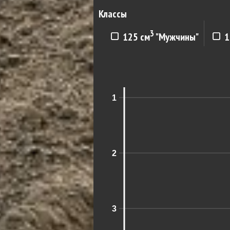
Классы
3
125 см
"Мужчины"
1
1
2
3