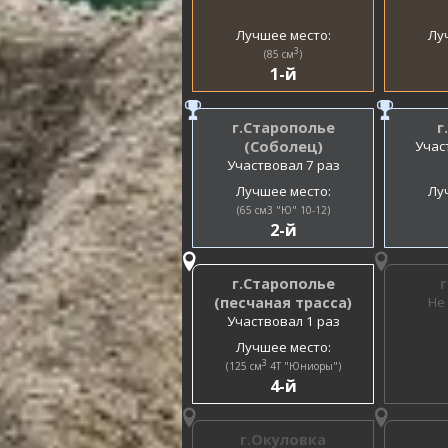
Лучшее место:
Лу
3
(85 см
)
1-й
г.Старополье
г
(Соболец)
Учас
Участвовал 7 раз
Лучшее место:
Лу
(65 см3 "Ю" 10-12)
2-й
г.Старополье
(песчаная трасса)
Не
Участвовал 1 раз
Лучшее место:
3
(125 см
4Т "Юниоры")
4-й
г.Окуловка