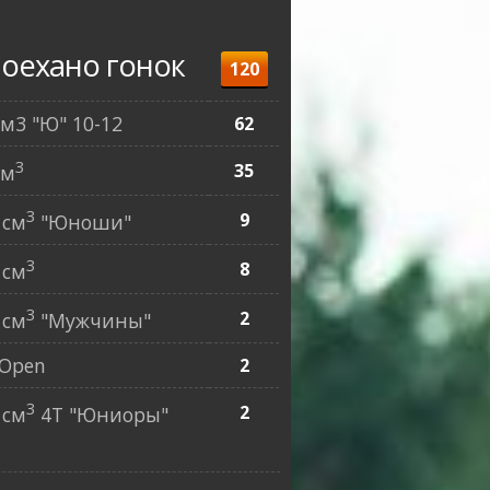
оехано гонок
120
см3 "Ю" 10-12
62
3
35
см
3
9
 см
"Юноши"
3
8
 см
3
2
 см
"Мужчины"
Open
2
3
2
 см
4Т "Юниоры"