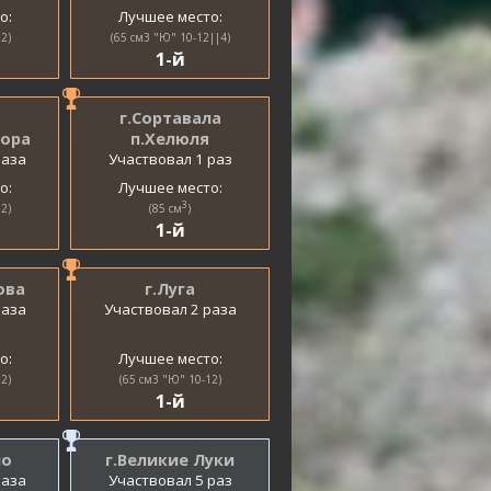
о:
Лучшее место:
2)
(65 см3 "Ю" 10-12||4)
1-й
г.Сортавала
гора
п.Хелюля
раза
Участвовал 1 раз
о:
Лучшее место:
3
2)
(85 см
)
1-й
ова
г.Луга
раза
Участвовал 2 раза
о:
Лучшее место:
2)
(65 см3 "Ю" 10-12)
1-й
но
г.Великие Луки
раза
Участвовал 5 раз