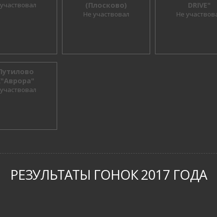
 участвовал
(Плосково)
DRIVE"
Не участвовал
Не участвов
.Путилово
К"Аврора"
 участвовал
РЕЗУЛЬТАТЫ ГОНОК 2017 ГОДА