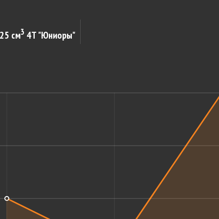
3
25 см
4Т "Юниоры"