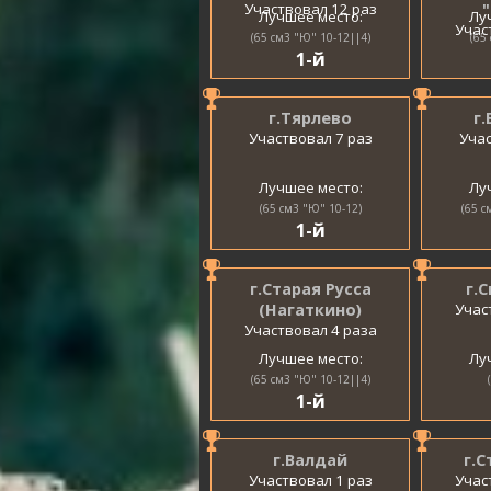
Участвовал 12 раз
Лучшее место:
Лу
Учас
(65 см3 "Ю" 10-12||4)
(65
1-й
г.Тярлево
г
Участвовал 7 раз
Учас
Лучшее место:
Лу
(65 см3 "Ю" 10-12)
(65 с
1-й
г.Старая Русса
г.
(Нагаткино)
Учас
Участвовал 4 раза
Лучшее место:
Лу
(65 см3 "Ю" 10-12||4)
1-й
г.Валдай
г.
Участвовал 1 раз
Учас