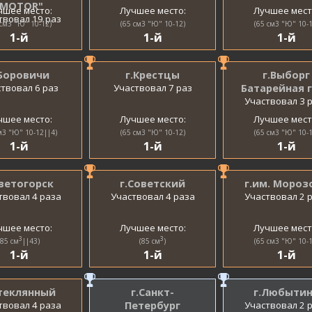
"MOTOR"
чшее место:
Лучшее место:
Лучшее мест
твовал 19 раз
 см3 "Ю" 10-12)
(65 см3 "Ю" 10-12)
(65 см3 "Ю" 10-1
1-й
1-й
1-й
.Боровичи
г.Крестцы
г.Выборг
твовал 6 раз
Участвовал 7 раз
Батарейная 
Участвовал 3 
чшее место:
Лучшее место:
Лучшее мест
м3 "Ю" 10-12||4)
(65 см3 "Ю" 10-12)
(65 см3 "Ю" 10-1
1-й
1-й
1-й
Светогорск
г.Советский
г.им. Мороз
твовал 4 раза
Участвовал 4 раза
Участвовал 2 
чшее место:
Лучшее место:
Лучшее мест
3
3
(85 см
||43)
(85 см
)
(65 см3 "Ю" 10-1
1-й
1-й
1-й
Стеклянный
г.Санкт-
г.Любыти
твовал 4 раза
Петербург
Участвовал 2 