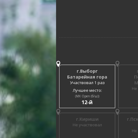
г.Выборг
Батарейная гора
П
Участвовал 1 раз
М
Не
Лучшее место:
(MX Open (б/ш))
12-й
г.Кириши
г.Пс
Не участвовал
Не