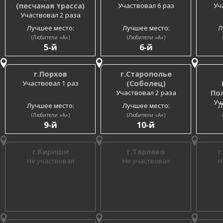
(песчаная трасса)
Участвовал 6 раз
Уч
Участвовал 2 раза
Лучшее место:
Лучшее место:
Л
(Любители «A»)
(Любители «A»)
5-й
6-й
г.Порхов
г.Старополье
Участвовал 1 раз
(Соболец)
Участвовал 2 раза
По
Уч
Лучшее место:
Лучшее место:
Л
(Любители «A»)
(Любители «A»)
9-й
10-й
г.Кириши
г.Тярлево
г
Не участвовал
Не участвовал
Н