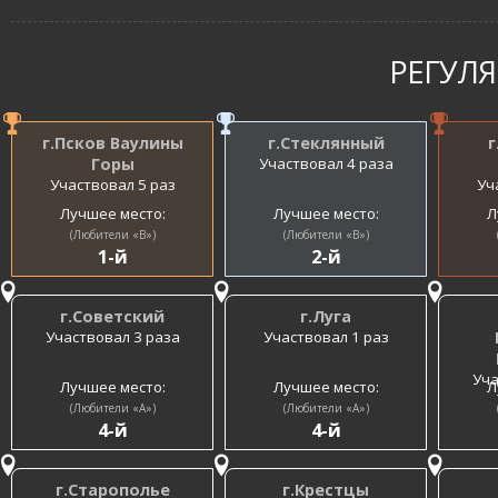
РЕГУЛ
г.Псков Ваулины
г.Стеклянный
г
Горы
Участвовал 4 раза
Участвовал 5 раз
Уч
Лучшее место:
Лучшее место:
Л
(Любители «B»)
(Любители «B»)
1-й
2-й
г.Советский
г.Луга
Участвовал 3 раза
Участвовал 1 раз
Уча
Лучшее место:
Лучшее место:
Л
(Любители «A»)
(Любители «A»)
4-й
4-й
г.Старополье
г.Крестцы