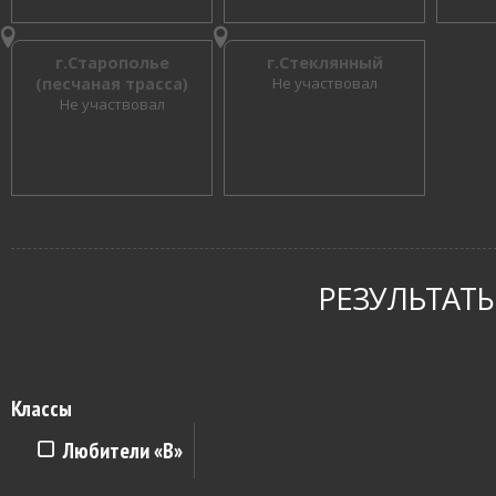
г.Старополье
г.Стеклянный
(песчаная трасса)
Не участвовал
Не участвовал
РЕЗУЛЬТАТЫ
Классы
Любители «B»