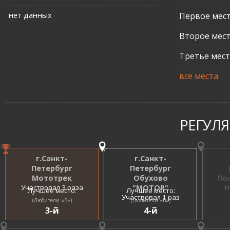
нет данных
Первое мес
Второе мес
Третье мес
все места
РЕГУЛ
г.Санкт-
г.Санкт-
Петербург
Петербург
Мототрек
Обухово
По
Участвовал 3 раза
"MOTOR"
Н
Лучшее место:
Лучшее место:
Участвовал 1 раз
(Любители «B»)
(Любители «B»)
3-й
4-й