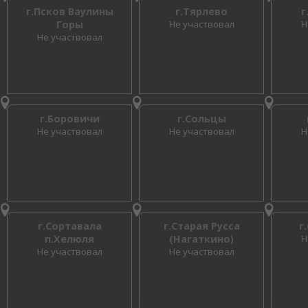
г.Псков Ваулины
г.Тярлево
г
Горы
Не участвовал
Н
Не участвовал
г.Боровичи
г.Сольцы
Не участвовал
Не участвовал
Н
г.Сортавала
г.Старая Русса
г
п.Хелюля
(Нагаткино)
Н
Не участвовал
Не участвовал