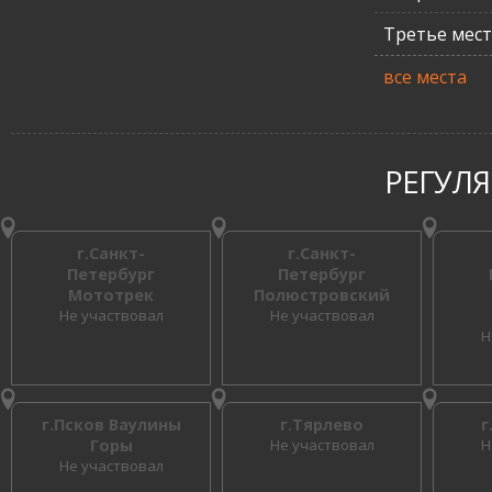
Третье мес
все места
РЕГУЛ
г.Санкт-
г.Санкт-
Петербург
Петербург
Мототрек
Полюстровский
Не участвовал
Не участвовал
Н
г.Псков Ваулины
г.Тярлево
г
Горы
Не участвовал
Н
Не участвовал