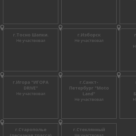
г.Тосно Шапки.
г.Изборск
Не участвовал
Не участвовал
Н
г.Игора "ИГОРА
г.Санкт-
DRIVE"
Петербург "Moto
Не участвовал
Land"
Не участвовал
Н
г.Старополье
г.Стеклянный
(песчаная трасса)
Не участвовал