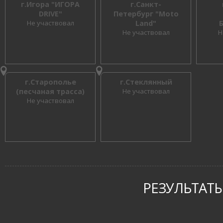
г.Игора "ИГОРА
г.Санкт-
DRIVE"
Петербург "Moto
Не участвовал
Land"
Не участвовал
Н
г.Старополье
г.Стеклянный
(песчаная трасса)
Не участвовал
Не участвовал
РЕЗУЛЬТАТЫ