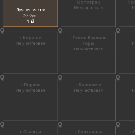
Мототрек
По
Не участвовал
Н
Лучшее место:
(MX Open)
1-й
г.Кириши
г.Псков Ваулины
Не участвовал
Горы
Н
Не участвовал
г.Порхов
г.Боровичи
Не участвовал
Не участвовал
Н
г.Сланцы
г.Сортавала
г.