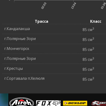
02.03
13.04
01.0
Трасса
Класс
г.Кандалакша
3
85 см
г.Полярные Зори
3
85 см
г.Мончегорск
3
85 см
г.Полярные Зори
3
85 см
г.Крестцы
3
85 см
г.Сортавала п.Хелюля
3
85 см