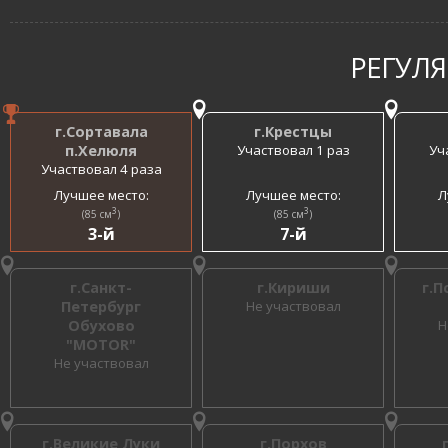
РЕГУЛ
г.Сортавала
г.Крестцы
п.Хелюля
Участвовал 1 раз
Уч
Участвовал 4 раза
Лучшее место:
Лучшее место:
Л
3
3
(85 см
)
(85 см
)
3-й
7-й
г.Санкт-
г.Кириши
г.П
Петербург
Не участвовал
Обухово
Н
"MOTOR"
Не участвовал
г.Великие Луки
г.Порхов