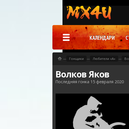
КАЛЕНДАРИ
С
—
Гонщики
—
Любители «A»
—
Во
Волков Яков
Последняя гонка 15 февраля 2020