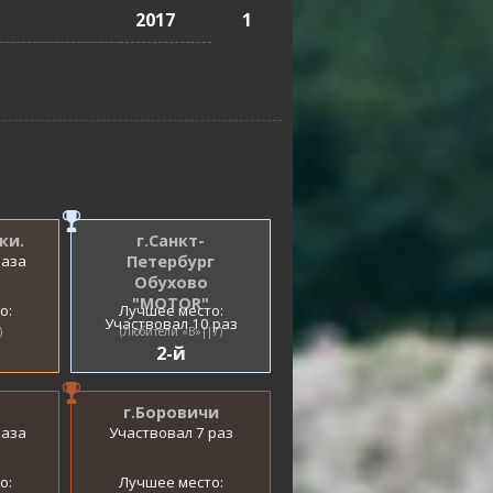
2017
1
ки.
г.Санкт-
раза
Петербург
Обухово
"MOTOR"
о:
Лучшее место:
Участвовал 10 раз
)
(Любители «B»||7)
2-й
г.Боровичи
раза
Участвовал 7 раз
о:
Лучшее место: