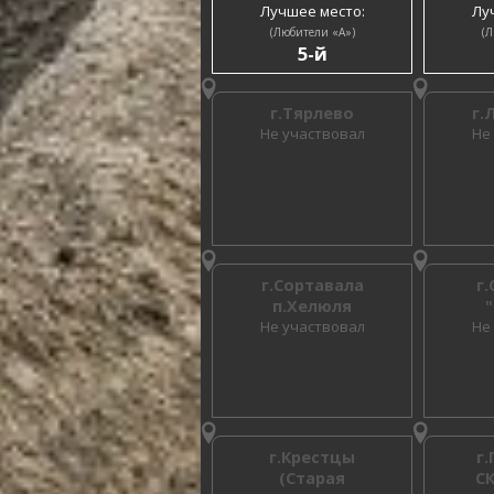
Лучшее место:
Лу
(Любители «A»)
(Л
5-й
г.Тярлево
г.
Не участвовал
Не
г.Сортавала
г
п.Хелюля
Не участвовал
Не
г.Крестцы
г
(Старая
С