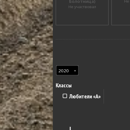
Болотница)
Не
Не участвовал
2020
Классы
Любители «A»