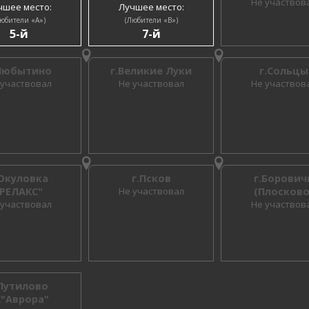
Не участвов
чшее место:
Лучшее место:
юбители «A»)
(Любители «B»)
5-й
7-й
Любытино
г.Великие Луки
г.Сольцы
 участвовал
Не участвовал
Не участвов
.Окуловка
г.Псков
г.Борович
"РЕЛАКС"
Не участвовал
(Плосково
 участвовал
Не участвов
.Путилово
К"Аврора"