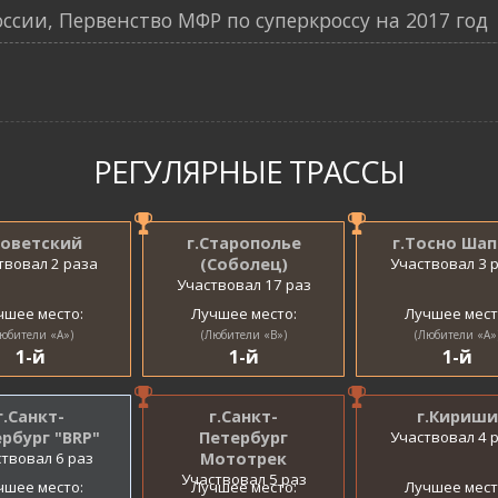
ссии, Первенство МФР по суперкроссу на 2017 год
РЕГУЛЯРНЫЕ ТРАССЫ
Советский
г.Старополье
г.Тосно Шап
твовал 2 раза
(Соболец)
Участвовал 3 
Участвовал 17 раз
чшее место:
Лучшее место:
Лучшее мест
юбители «A»)
(Любители «B»)
(Любители «A»
1-й
1-й
1-й
г.Санкт-
г.Санкт-
г.Кириши
рбург "BRP"
Петербург
Участвовал 4 
твовал 6 раз
Мототрек
Участвовал 5 раз
чшее место:
Лучшее место:
Лучшее мест