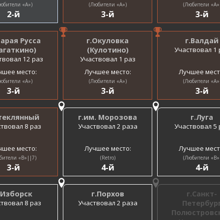
юбители «A»)
(Любители «A»)
(Любители «A»
2-й
3-й
3-й
тарая Русса
г.Окуловка
г.Валдай
агаткино)
(Кулотино)
Участвовал 1 
твовал 12 раз
Участвовал 1 раз
чшее место:
Лучшее место:
Лучшее мест
юбители «A»)
(Любители «A»)
(Любители «A»
3-й
3-й
3-й
Стеклянный
г.им. Морозова
г.Луга
твовал 8 раз
Участвовал 2 раза
Участвовал 5 
чшее место:
Лучшее место:
Лучшее мест
бители «B»||7)
(Retro)
(Любители «B»
3-й
4-й
4-й
.Изборск
г.Порхов
г.Санкт-
твовал 8 раз
Участвовал 2 раза
Петербур
Полюстровс