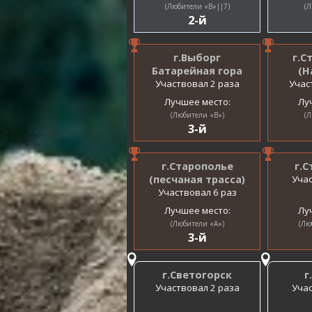
(Любители «B»||7)
(Л
2-й
г.Выборг
г.С
Батарейная гора
(Н
Участвовал 2 раза
Учас
Лучшее место:
Лу
(Любители «B»)
(Л
3-й
г.Старополье
г.
(песчаная трасса)
Учас
Участвовал 6 раз
Лучшее место:
Лу
(Любители «A»)
(Лю
3-й
г.Светогорск
г
Участвовал 2 раза
Учас