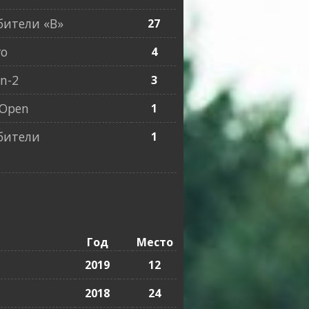
ители «B»
27
ro
4
n-2
3
Open
1
бители
1
Год
Место
2019
12
2018
24