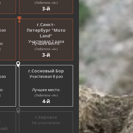
)
(Любители «A»)
3-й
г.Санкт-
раз
Петербург "Moto
Land"
Участвовал 2 раза
о:
Лучшее место:
)
(Любители «A»)
3-й
г.Сосновый Бор
раз
Участвовал 8 раз
о:
Лучшее место:
)
(Любители «A»)
4-й
г.Кировск
г
Не участвовал
кий