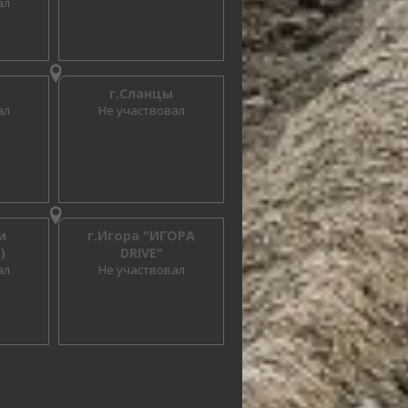
ал
г.Сланцы
ал
Не участвовал
и
г.Игора "ИГОРА
)
DRIVE"
ал
Не участвовал