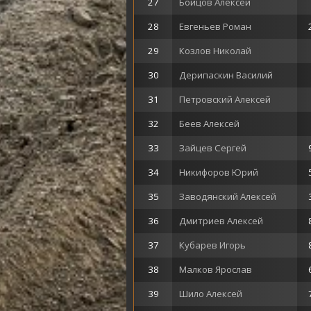
27
Бойцов Алексей
28
Евгеньев Роман
29
Козлов Николай
30
Дерипаскин Василий
31
Петровский Алексей
32
Беев Алексей
33
Зайцев Сергей
34
Никифоров Юрий
35
Заводянский Алексей
36
Дмитриев Алексей
37
Кубарев Игорь
38
Малков Ярослав
39
Шило Алексей