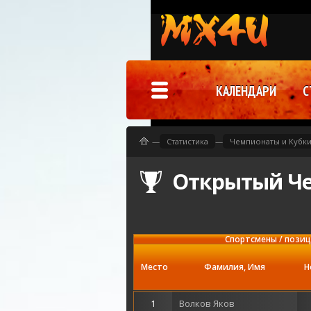
КАЛЕНДАРИ
С
—
Статистика
—
Чемпионаты и Кубк
Открытый Че
Спортсмены / пози
Место
Фамилия, Имя
Н
1
Волков Яков