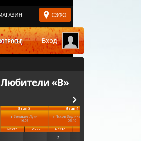
СЗФО
МАГАЗИН
Вход
ВОПРОСЫ)
 Любители «B»
Этап 3
Этап 4
г.Великие Луки
г.Псков Ваулины Горы
16.08
05.10
место
очки
место
очки
2
47