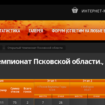
ИНТЕРНЕТ-
ТАТИСТИКА
ГАЛЕРЕЯ
ФОРУМ (ОТВЕТИМ НА ЛЮБЫЕ 
и
—
Открытый Чемпионат Псковской области.
мпионат Псковской области.,
ция
Этап 1
Этап 2
г.Псков Ваулины Горы
г.Изборск
Сумма
Всего
13.04
05.07
омер
очков
гонок
место
очки
место
очки
11
75
2
7
28