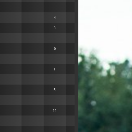
4
32
3
40
6
30
1
47
5
31
11
18