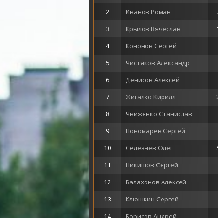
2
Иванов Роман
3
Крылов Вячеслав
4
Кононов Сергей
5
Чистяков Александр
6
Денисов Алексей
7
Жигалко Кирилл
8
Чвиженко Станислав
9
Пономарев Сергей
10
Селезнев Олег
11
Никишов Сергей
12
Балахонов Алексей
13
Клюшкин Сергей
14
Борисов Андрей