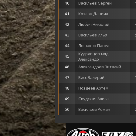
40
Васильев Сергей
41
Козлов Даниил
42
Любич Николай
43
Васильев Илья
44
Лошаков Павел
Кудрявцев-млд
45
Александр
46
Александров Виталий
47
Бисс Валерий
48
Поздеев Артем
49
Скудская Алиса
50
Васильев Роман