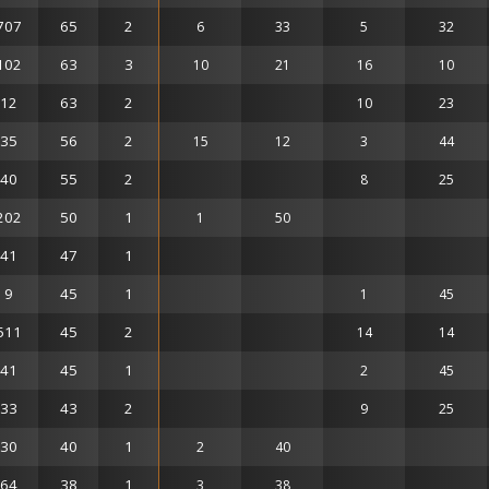
707
65
2
6
33
5
32
102
63
3
10
21
16
10
12
63
2
10
23
35
56
2
15
12
3
44
40
55
2
8
25
202
50
1
1
50
41
47
1
9
45
1
1
45
511
45
2
14
14
41
45
1
2
45
33
43
2
9
25
30
40
1
2
40
64
38
1
3
38