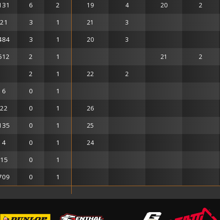
131
6
2
19
4
20
2
21
3
1
21
3
484
3
1
20
3
512
2
1
21
2
2
1
22
2
6
0
1
22
0
1
26
135
0
1
25
4
0
1
24
15
0
1
709
0
1