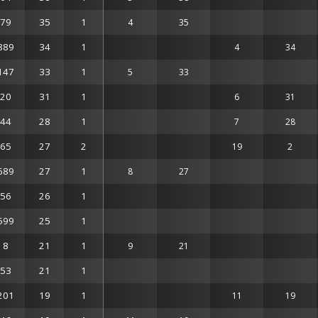
79
35
1
4
35
889
34
1
4
34
147
33
1
5
33
20
31
1
6
31
44
28
1
7
28
65
27
2
19
2
689
27
1
8
27
56
26
1
599
25
1
8
21
1
9
21
53
21
1
201
19
1
11
19