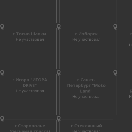
г.Тосно Шапки.
г.Изборск
Не участвовал
Не участвовал
Н
г.Игора "ИГОРА
г.Санкт-
DRIVE"
Петербург "Moto
Не участвовал
Land"
Не участвовал
Н
г.Старополье
г.Стеклянный
(песчаная трасса)
Не участвовал