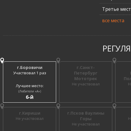
Третье мес
все места
РЕГУЛ
г.Боровичи
г.Санкт-
Участвовал 1 раз
Петербург
Мототрек
По
Не участвовал
Н
Лучшее место:
(Любители «A»)
6-й
г.Кириши
г.Псков Ваулины
Не участвовал
Горы
Н
Не участвовал