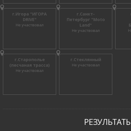
г.Игора "ИГОРА
г.Санкт-
DRIVE"
Петербург "Moto
Не участвовал
Land"
Не участвовал
Н
г.Старополье
г.Стеклянный
(песчаная трасса)
Не участвовал
Не участвовал
РЕЗУЛЬТАТЫ