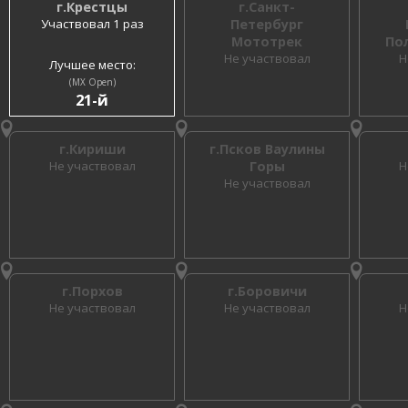
г.Крестцы
г.Санкт-
Участвовал 1 раз
Петербург
Мототрек
По
Не участвовал
Н
Лучшее место:
(MX Open)
21-й
г.Кириши
г.Псков Ваулины
Не участвовал
Горы
Н
Не участвовал
г.Порхов
г.Боровичи
Не участвовал
Не участвовал
Н