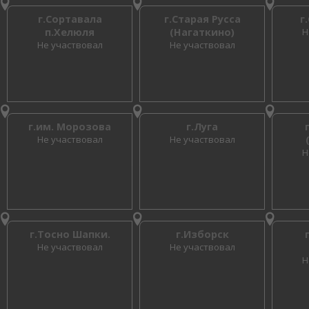
г.Сортавала
г.Старая Русса
г
п.Хелюля
(Нагаткино)
Н
Не участвовал
Не участвовал
г.им. Морозова
г.Луга
Не участвовал
Не участвовал
Н
г.Тосно Шапки.
г.Изборск
Не участвовал
Не участвовал
Н