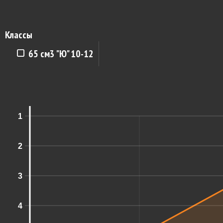
Классы
65 см3 "Ю" 10-12
1
2
3
4