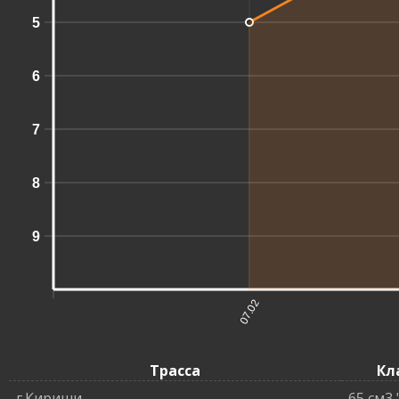
5
6
7
8
9
07.02
Трасса
Кл
г.Кириши
65 см3