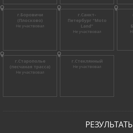
г.Боровичи
г.Санкт-
(Плосково)
Петербург "Moto
Не участвовал
Land"
Не участвовал
Н
г.Старополье
г.Стеклянный
(песчаная трасса)
Не участвовал
Не участвовал
РЕЗУЛЬТАТЫ