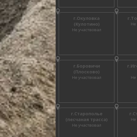
г.Окуловка
г.Т
(Кулотино)
Не
Не участвовал
г.Боровичи
г.И
(Плосково)
Не участвовал
Не
г.Старополье
г.
(песчаная трасса)
Не
Не участвовал