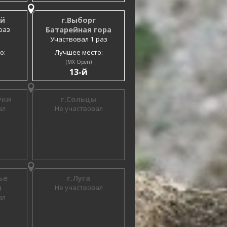
ий
г.Выборг
раз
Батарейная гора
Участвовал 1 раз
о:
Лучшее место:
(MX Open)
13-й
уки
г.Сольцы
ал
Не участвовал
ье
г.Луга
)
Не участвовал
ал