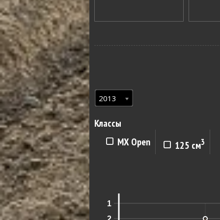
2013
Классы
MX Open
3
125 см
1
2