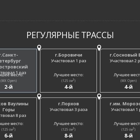
РЕГУЛЯРНЫЕ ТРАССЫ
г.Санкт-
г.Боровичи
г.Сосновый 
етербург
Участвовал 1 раз
Участвовал 2 
юстровский
твовал 1 раз
чшее место:
Лучшее место:
Лучшее мест
3
(MX Open)
(125 см
)
(MX Open)
2-й
4-й
4-й
ков Ваулины
г.Порхов
г.им. Мороз
Горы
Участвовал 3 раза
Участвовал 1 
твовал 8 раз
чшее место:
Лучшее место:
Лучшее мест
3
3
3
(125 см
)
(125 см
)
(125 см
)
6-й
8-й
8-й