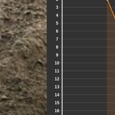
3
4
5
6
7
8
9
10
11
12
13
14
15
16