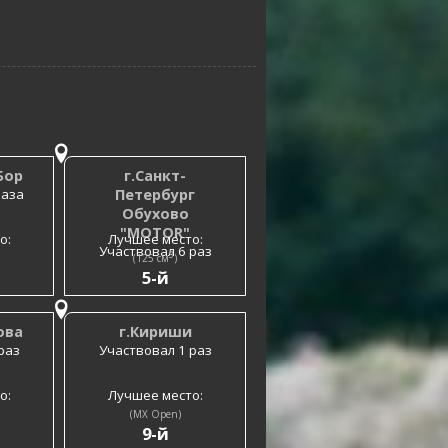
Бор
г.Санкт-
раза
Петербург
Обухово
"MOTOR"
о:
Лучшее место:
Участвовал 6 раз
3
(125 см
)
5-й
ова
г.Кириши
раз
Участвовал 1 раз
о:
Лучшее место:
(MX Open)
9-й