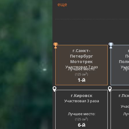
еще
г.Санкт-
Петербург
П
Мототрек
Пол
Участвовал 7 раз
Учас
Лучшее место:
Лу
3
(125 см
)
1-й
г.Кировск
г.Пс
Участвовал 3 раза
Учас
Лучшее место:
Лу
3
(125 см
)
6-й