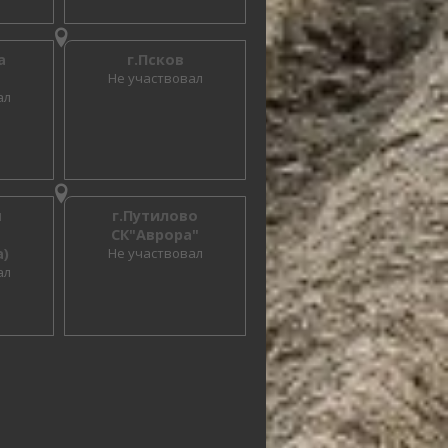
а
г.Псков
Не участвовал
ал
ы
г.Путилово
СК"Аврора"
)
Не участвовал
ал