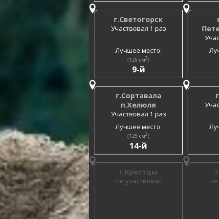
г.Светогорск
Участвовал 1 раз
Пете
Учас
Лучшее место:
Лу
3
(125 см
)
9-й
г.Сортавала
п.Хелюля
Учас
Участвовал 1 раз
Лучшее место:
Лу
3
(125 см
)
14-й
г.Крестцы
Не участвовал
Не