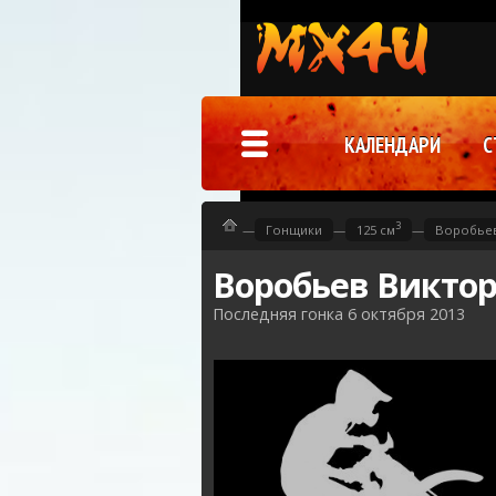
КАЛЕНДАРИ
С
3
—
Гонщики
—
125 см
—
Воробьев
Воробьев Викто
Последняя гонка 6 октября 2013