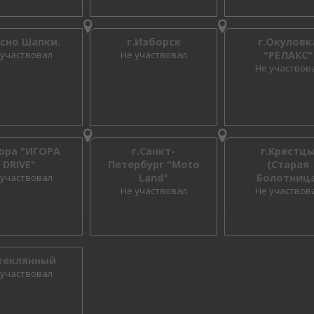
осно Шапки.
г.Изборск
г.Окуловк
 участвовал
Не участвовал
"РЕЛАКС"
Не участвов
гора "ИГОРА
г.Санкт-
г.Крестц
DRIVE"
Петербург "Moto
(Старая
 участвовал
Land"
Болотница
Не участвовал
Не участвов
Стеклянный
 участвовал