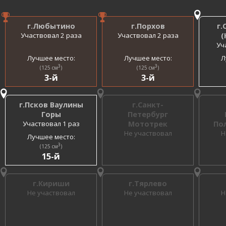
г.Любытино
г.Порхов
г.
Участвовал 2 раза
Участвовал 2 раза
(
Уч
Лучшее место:
Лучшее место:
Л
3
3
(125 см
)
(125 см
)
3-й
3-й
г.Псков Ваулины
г.Санкт-
Горы
Петербург
Участвовал 1 раз
Мототрек
По
Не участвовал
Н
Лучшее место:
3
(125 см
)
15-й
г.Кириши
г.Тярлево
Не участвовал
Не участвовал
Н