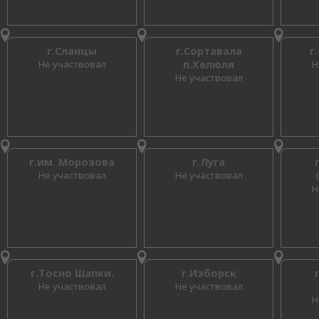
г.Сланцы
г.Сортавала
г
Не участвовал
п.Хелюля
Н
Не участвовал
г.им. Морозова
г.Луга
Не участвовал
Не участвовал
Н
г.Тосно Шапки.
г.Изборск
Не участвовал
Не участвовал
Н